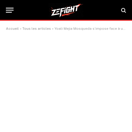
Accueil
»
Tous les articles
»
Yoali Mejia Mosqueda s’impose face à un adversaire non classé et devient le n°1 mondial des poids mouches selon la WBO
ACTUALITÉ BOXE & SPORTS DE COMBAT
Yoali Mejia Mosqueda s’impose
face à un adversaire non classé