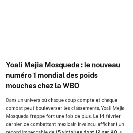
et devient le n°1 mondial des
poids mouches selon la WBO
Par
ADIL
4 mars 2026
Aucun commentaire
4 Minutes de Lecture
Yoali Mejia Mosqueda : le nouveau
numéro 1 mondial des poids
mouches chez la WBO
Dans un univers où chaque coup compte et chaque
combat peut bouleverser les classements, Yoali Mejia
Mosqueda frappe fort une fois de plus. Le 14 février
dernier, ce combattant mexicain invaincu, affichant un
record impeccable de
15 victoires dont 12 par KO
, a