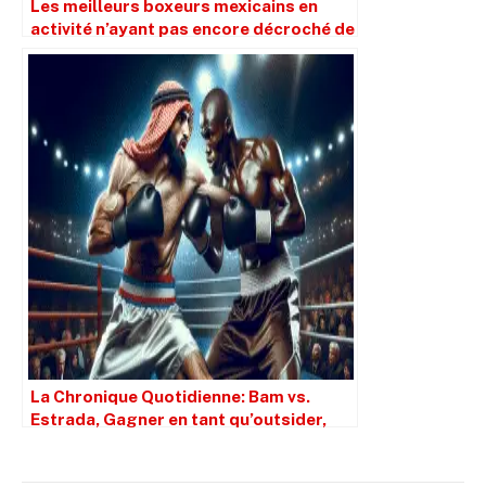
Les meilleurs boxeurs mexicains en
activité n’ayant pas encore décroché de
titre mondial
La Chronique Quotidienne: Bam vs.
Estrada, Gagner en tant qu’outsider,
PEDS et De La Hoya en tant que GUN