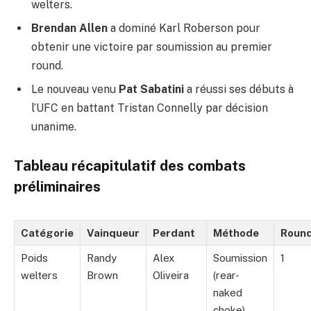
welters.
Brendan Allen
a dominé Karl Roberson pour
obtenir une victoire par soumission au premier
round.
Le nouveau venu
Pat Sabatini
a réussi ses débuts à
l’UFC en battant Tristan Connelly par décision
unanime.
Tableau récapitulatif des combats
préliminaires
Catégorie
Vainqueur
Perdant
Méthode
Roun
Poids
Randy
Alex
Soumission
1
welters
Brown
Oliveira
(rear-
naked
choke)