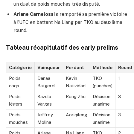
un duel de poids mouches très disputé.
Ariane Carnelossi
a remporté sa première victoire
à l’UFC en battant Na Liang par TKO au deuxième
round.
Tableau récapitulatif des early prelims
Catégorie
Vainqueur
Perdant
Méthode
Round
Poids
Danaa
Kevin
TKO
1
coqs
Batgerel
Natividad
(punches)
Poids
Kazula
Rong Zhu
Décision
3
légers
Vargas
unanime
Poids
Jeffrey
Aoriqileng
Décision
3
mouches
Molina
unanime
Poids
Ariane
Na Liang
TKO
2