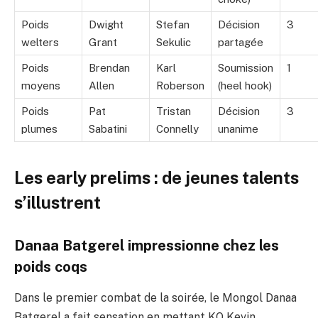
Poids
Dwight
Stefan
Décision
3
welters
Grant
Sekulic
partagée
Poids
Brendan
Karl
Soumission
1
moyens
Allen
Roberson
(heel hook)
Poids
Pat
Tristan
Décision
3
plumes
Sabatini
Connelly
unanime
Les early prelims : de jeunes talents
s’illustrent
Danaa Batgerel impressionne chez les
poids coqs
Dans le premier combat de la soirée, le Mongol Danaa
Batgerel a fait sensation en mettant KO Kevin