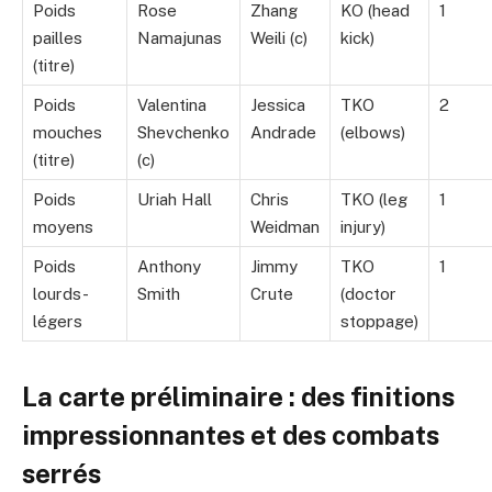
Poids
Rose
Zhang
KO (head
1
pailles
Namajunas
Weili (c)
kick)
(titre)
Poids
Valentina
Jessica
TKO
2
mouches
Shevchenko
Andrade
(elbows)
(titre)
(c)
Poids
Uriah Hall
Chris
TKO (leg
1
moyens
Weidman
injury)
Poids
Anthony
Jimmy
TKO
1
lourds-
Smith
Crute
(doctor
légers
stoppage)
La carte préliminaire : des finitions
impressionnantes et des combats
serrés