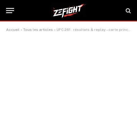
Accueil
»
Tous les articles
»
UFC 261 : résultats & replay – carte principale et préliminaire