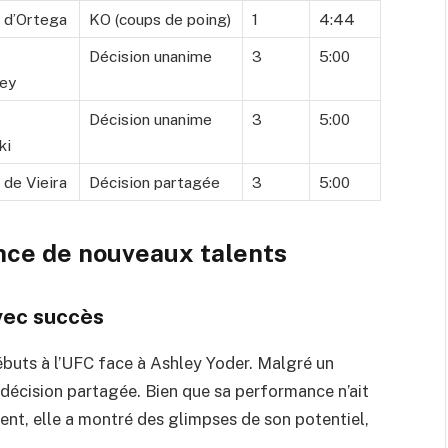
e d’Ortega
KO (coups de poing)
1
4:44
Décision unanime
3
5:00
ley
Décision unanime
3
5:00
ki
 de Vieira
Décision partagée
3
5:00
nce de nouveaux talents
vec succès
ébuts à l’UFC face à Ashley Yoder. Malgré un
 décision partagée. Bien que sa performance n’ait
ient, elle a montré des glimpses de son potentiel,