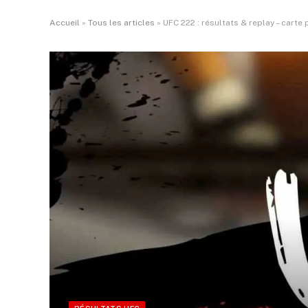
Accueil
»
Tous les articles
»
UFC 222 : résultats & replay – carte 