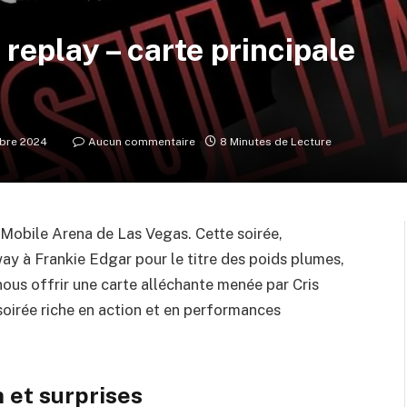
replay – carte principale
bre 2024
Aucun commentaire
8 Minutes de Lecture
-Mobile Arena de Las Vegas. Cette soirée,
y à Frankie Edgar pour le titre des poids plumes,
us offrir une carte alléchante menée par Cris
soirée riche en action et en performances
n et surprises