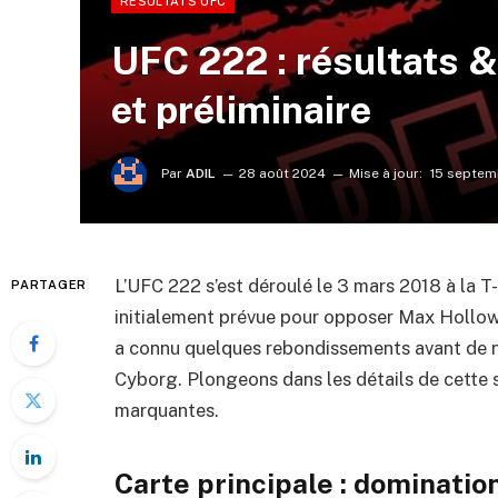
RÉSULTATS UFC
UFC 222 : résultats & 
et préliminaire
Par
ADIL
28 août 2024
Mise à jour:
15 septem
L’UFC 222 s’est déroulé le 3 mars 2018 à la T
PARTAGER
initialement prévue pour opposer Max Hollowa
a connu quelques rebondissements avant de no
Cyborg. Plongeons dans les détails de cette 
marquantes.
Carte principale : dominatio