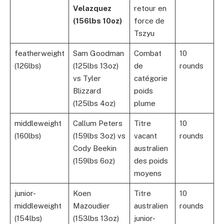
Velazquez
retour en
(156lbs 10oz)
force de
Tszyu
featherweight
Sam Goodman
Combat
10
(126lbs)
(125lbs 13oz)
de
rounds
vs Tyler
catégorie
Blizzard
poids
(125lbs 4oz)
plume
middleweight
Callum Peters
Titre
10
(160lbs)
(159lbs 3oz) vs
vacant
rounds
Cody Beekin
australien
(159lbs 6oz)
des poids
moyens
junior-
Koen
Titre
10
middleweight
Mazoudier
australien
rounds
(154lbs)
(153lbs 13oz)
junior-