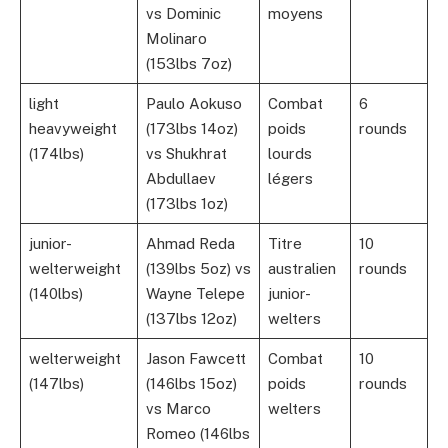
vs Dominic
moyens
Molinaro
(153lbs 7oz)
light
Paulo Aokuso
Combat
6
heavyweight
(173lbs 14oz)
poids
rounds
(174lbs)
vs Shukhrat
lourds
Abdullaev
légers
(173lbs 1oz)
junior-
Ahmad Reda
Titre
10
welterweight
(139lbs 5oz) vs
australien
rounds
(140lbs)
Wayne Telepe
junior-
(137lbs 12oz)
welters
welterweight
Jason Fawcett
Combat
10
(147lbs)
(146lbs 15oz)
poids
rounds
vs Marco
welters
Romeo (146lbs