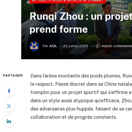
ACTUALITÉ BOXE & SPORTS DE COMBAT
Runqi Zhou : un proje
prend forme
Par
ADIL
23 juillet 2025
Aucun commenta
Dans l’arène montante des poids plumes, Runq
PARTAGER
le respect. Passé discret dans sa Chine natale
tremplin pour un projet sportif qui s’affirme
dans un style aussi atypique qu’efficace, Zho
des adversaires plus huppés, faisant de sa ca
collaboration et de progrès constants.