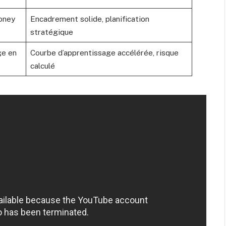
oney
Encadrement solide, planification
stratégique
ge en
Courbe d’apprentissage accélérée, risque
calculé