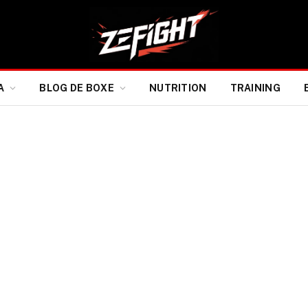
A
BLOG DE BOXE
NUTRITION
TRAINING
e son retour face à Gina
s records d’audience
 Paramount