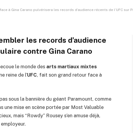
e
4 Minutes de Lecture
face à Gina Carano pulvérisera les records d’audience récents de l’UFC sur
rembler les records d’audience
ulaire contre Gina Carano
secoue le monde des
arts martiaux mixtes
ne reine de l’
UFC
, fait son grand retour face à
a pas sous la bannière du géant Paramount, comme
ns une mise en scène portée par Most Valuable
cieux, mais “Rowdy” Rousey s’en amuse déjà,
n employeur.