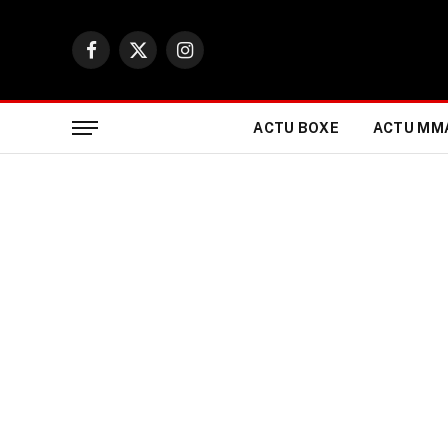
Facebook
X
Instagram
(Twitter)
ACTU BOXE
ACTU MM
ACTUALITÉ MMA
Ronda Rousey parie qu
Carano pulvérisera le
récents de l’UFC sur