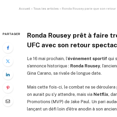
Par
ADIL
2 mars 2026
Aucun commentair
Accueil
»
Tous les articles
»
Ronda Rousey parie que son retour 
Ronda Rousey prêt à faire t
PARTAGER
UFC avec son retour spectac
Le 16 mai prochain, l’
événement sportif
qui 
s’annonce historique :
Ronda Rousey
, l’ancien
Gina Carano, sa rivale de longue date.
Mais cette fois-ci, le combat ne se dérouler
on aurait pu s’y attendre, mais via
Netflix
, da
Promotions (MVP) de Jake Paul. Un pari auda
lançant un défi loin d’être anodin à son ancie