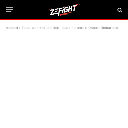
Accueil
»
Tous les articles
»
Réplique cinglante d’Oscar : Richardson Hitchins irrité par le manque de respect d’Oscar Duarte
ACTUALITÉ BOXE & SPORTS DE COMBAT
Réplique cinglante d’Oscar :
Richardson Hitchins irrité par le