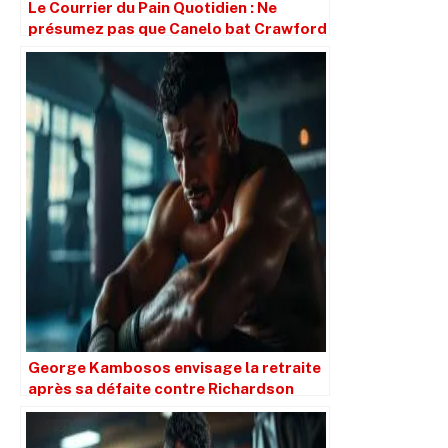
Le Courrier du Pain Quotidien : Ne
présumez pas que Canelo bat Crawford
simplement parce qu’il est plus grand.
George Kambosos envisage la retraite
après sa défaite contre Richardson
Hitchins