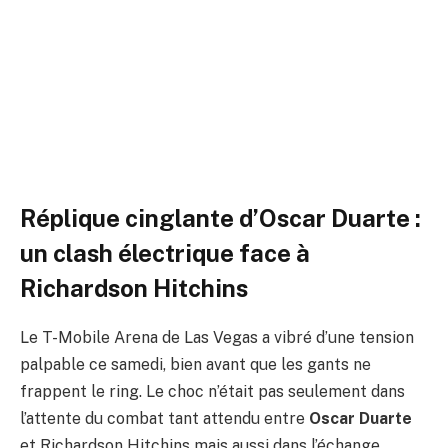
manque de respect d’Oscar
Duarte
Par
ADIL
2 mars 2026
Aucun commentaire
4 Minutes de Lecture
Réplique cinglante d’Oscar Duarte :
un clash électrique face à
Richardson Hitchins
Le T-Mobile Arena de Las Vegas a vibré d’une tension
palpable ce samedi, bien avant que les gants ne
frappent le ring. Le choc n’était pas seulement dans
l’attente du combat tant attendu entre
Oscar Duarte
et Richardson Hitchins mais aussi dans l’échange