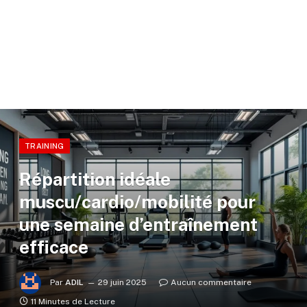
TRAINING
Répartition idéale
muscu/cardio/mobilité pour
une semaine d’entraînement
efficace
Par
ADIL
29 juin 2025
Aucun commentaire
11 Minutes de Lecture