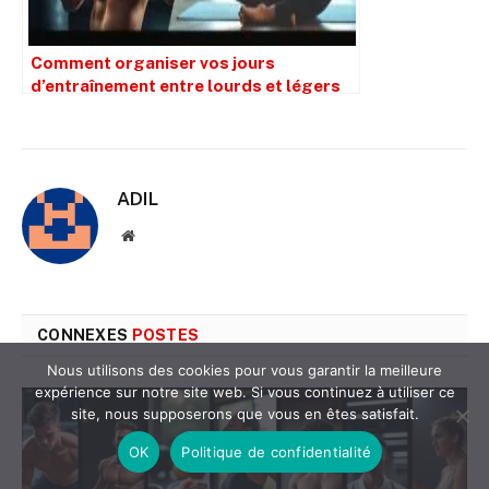
Comment organiser vos jours
d’entraînement entre lourds et légers
pour maximiser vos performances en
sport de combat ?
ADIL
Site
web
CONNEXES
POSTES
Nous utilisons des cookies pour vous garantir la meilleure
expérience sur notre site web. Si vous continuez à utiliser ce
site, nous supposerons que vous en êtes satisfait.
OK
Politique de confidentialité