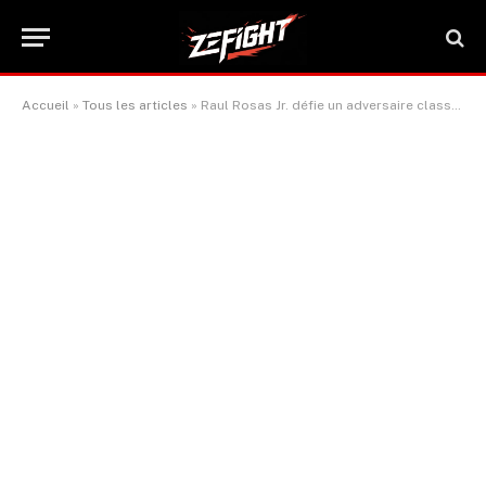
Accueil
»
Tous les articles
»
Raul Rosas Jr. défie un adversaire classé pour l’UFC 306 : il veut sa place sur la carte