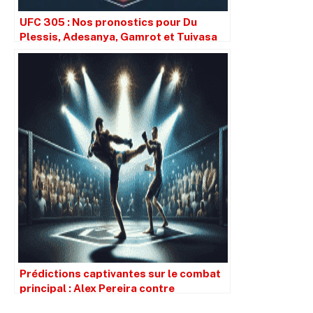
UFC 305 : Nos pronostics pour Du
Plessis, Adesanya, Gamrot et Tuivasa
Prédictions captivantes sur le combat
principal : Alex Pereira contre
Magomed Ankalaev