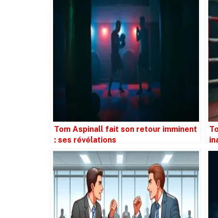
Tom Aspinall fait son retour imminent
To
: ses révélations
in
sé