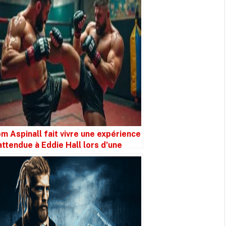
m Aspinall fait vivre une expérience
attendue à Eddie Hall lors d’une
ance de sparring en MMA