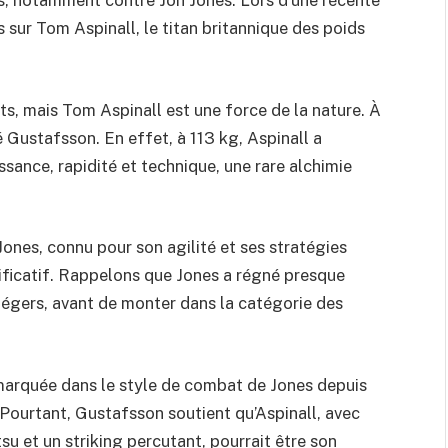
es, notamment contre Jon Jones. Lors d’une récente
s sur Tom Aspinall, le titan britannique des poids
s, mais Tom Aspinall est une force de la nature. À
é Gustafsson. En effet, à 113 kg, Aspinall a
ance, rapidité et technique, une rare alchimie
Jones, connu pour son agilité et ses stratégies
ificatif. Rappelons que Jones a régné presque
-légers, avant de monter dans la catégorie des
marquée dans le style de combat de Jones depuis
Pourtant, Gustafsson soutient qu’Aspinall, avec
u et un striking percutant, pourrait être son