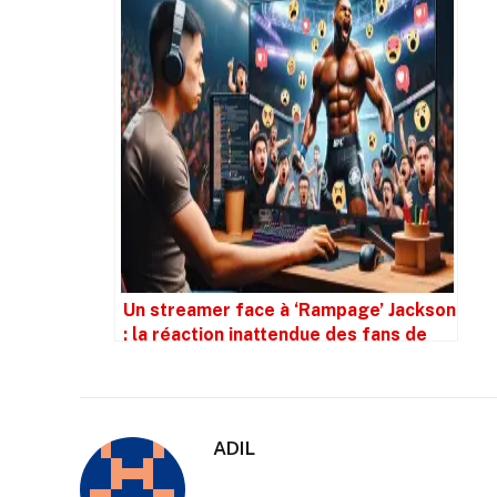
Un streamer face à ‘Rampage’ Jackson
: la réaction inattendue des fans de
MMA
ADIL