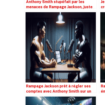
Anthony Smith stupéfait par les
Je
menaces de Rampage Jackson, juste
cr
un malentendu
Rampage Jackson prêt à régler ses
Ra
comptes avec Anthony Smith sur un
én
podcast
co