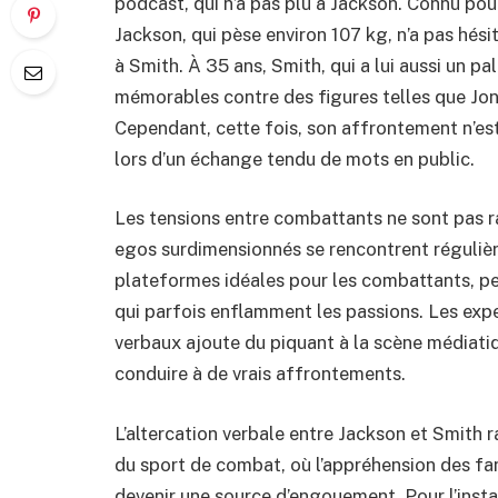
podcast, qui n’a pas plu à Jackson. Connu pou
Jackson, qui pèse environ 107 kg, n’a pas hésit
à Smith. À 35 ans, Smith, qui a lui aussi un 
mémorables contre des figures telles que Jon 
Cependant, cette fois, son affrontement n’est 
lors d’un échange tendu de mots en public.
Les tensions entre combattants ne sont pas ra
egos surdimensionnés se rencontrent régulièr
plateformes idéales pour les combattants, pe
qui parfois enflamment les passions. Les expe
verbaux ajoute du piquant à la scène médiat
conduire à de vrais affrontements.
L’altercation verbale entre Jackson et Smith 
du sport de combat, où l’appréhension des fa
devenir une source d’engouement. Pour l’ins