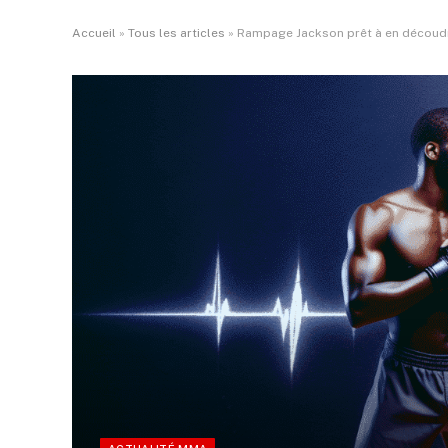
Accueil
»
Tous les articles
»
Rampage Jackson prêt à en découdr