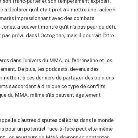
r son franc-parler et son tempérament explosif,
é à déclarer qu’il était prêt à « mettre une raclée »
palmarès impressionnant avec des combats
Jones, a souvent montré qu’il n’a pas peur du défi.
pas prévu dans l’Octogone, mais il pourrait l’être
res dans l’univers du MMA, où l’adrénaline et les
ement. De plus, les podcasts, devenus des
rmettent à ces derniers de partager des opinions
rts s’accordent à dire que ce type de conflits
ique du MMA, même s’ils peuvent également
rappelle d’autres disputes célèbres dans le monde
ns pour un potentiel face-à-face peut elle-même
tant, les amateurs de MMA devront se contenter