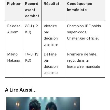
Fighter
Record
Résultat
Conséquence
avant
immédiate
combat
Ra’eese
22-1 (12
Victoire
Champion IBF poids
Aleem
KO)
par
super-coqs,
décision
Challenger officiel
unanime
Mikito
14-0 (13
Défaite
Première défaite,
Nakano
KO)
par
recul dans la
décision
hiérarchie mondiale
unanime
A Lire Aussi...