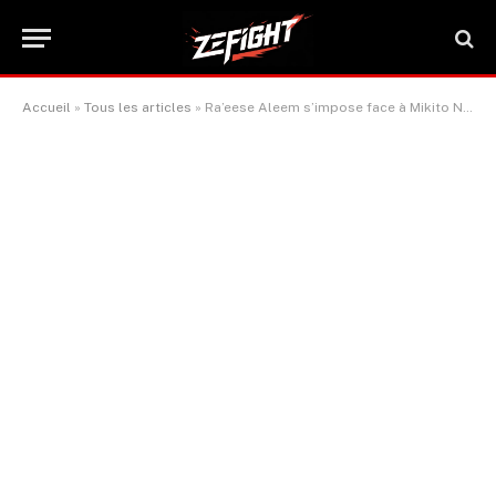
Accueil
»
Tous les articles
»
Ra’eese Aleem s’impose face à Mikito Nakano et décroche la ceinture IBF des poids super-coqs