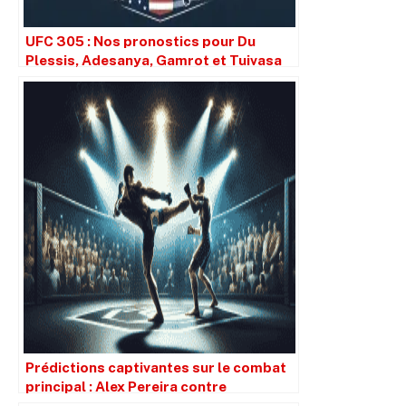
UFC 305 : Nos pronostics pour Du
Plessis, Adesanya, Gamrot et Tuivasa
Prédictions captivantes sur le combat
principal : Alex Pereira contre
Magomed Ankalaev