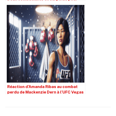
2023
Réaction d’Amanda Ribas au combat
perdu de Mackenzie Dern à l’UFC Vegas
101