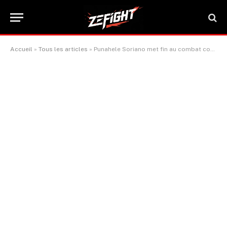
Accueil
»
Tous les articles
»
Punahele Soriano met fin au combat contre Uroš Medić en 31 secondes à l’UFC Vegas 101
ACTUALITÉ MMA
Punahele Soriano met fin au