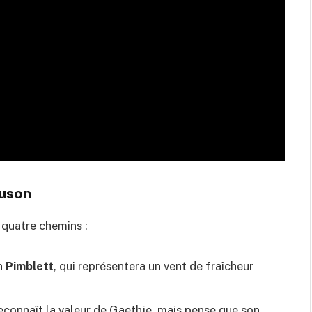
guson
r quatre chemins :
en
Pimblett
, qui représentera un vent de fraîcheur
 reconnaît la valeur de Gaethje, mais pense que son