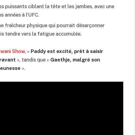
s puissants ciblant la tête et les jambes, avec une
es années à l’UFC.
ne fraîcheur physique qui pourrait désarçonner
s tendre vers la fatigue accumulée.
lwani Show
, «
Paddy est excité, prêt à saisir
aravant
», tandis que «
Gaethje, malgré son
 jeunesse
».