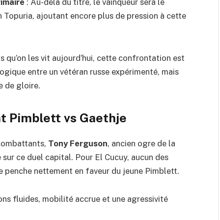
imaire
: Au-delà du titre, le vainqueur sera le
 Topuria, ajoutant encore plus de pression à cette
els qu’on les vit aujourd’hui, cette confrontation est
ologique entre un vétéran russe expérimenté, mais
e de gloire.
t Pimblett vs Gaethje
x combattants,
Tony Ferguson
, ancien ogre de la
é sur ce duel capital. Pour El Cucuy, aucun des
ge penche nettement en faveur du jeune Pimblett.
ns fluides, mobilité accrue et une agressivité