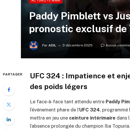
ACTUALITÉ MMA
Paddy Pimblett vs Jus
pronostic exclusif d
Par
ADIL
3 décembre 2025
Aucun commen
UFC 324 : Impatience et enje
PARTAGER
des poids légers
Le face-à-face tant attendu entre
Paddy Pim
l’événement phare de l’
UFC 324
, programmé l
mettra en jeu une
ceinture intérimaire
dans l
l’absence prolongée du champion Ilia Topuria.