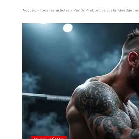
Accueil
»
Tous les articles
»
Paddy Pimblett vs Justin Gaethje : 