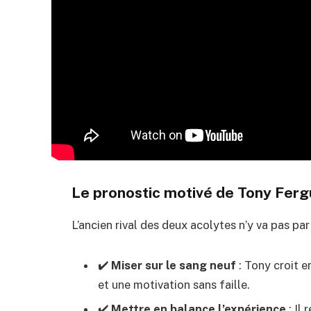
Le pronostic motivé de Tony Fer
L’ancien rival des deux acolytes n’y va pas pa
✔️
Miser sur le sang neuf
: Tony croit 
et une motivation sans faille.
✔️
Mettre en balance l’expérience
: Il