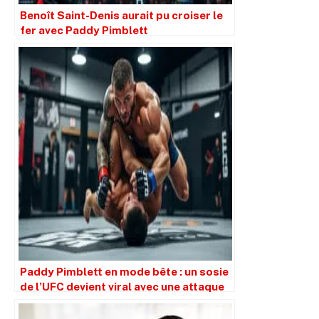
Benoît Saint-Denis aurait pu croiser le
fer avec Paddy Pimblett
Paddy Pimblett en mode bête : un sosie
de l’UFC devient viral avec une attaque
de takedown étonnante