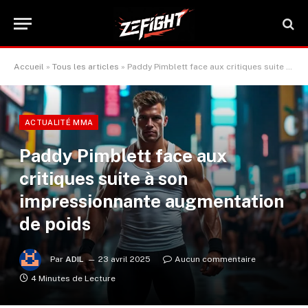
Accueil
»
Tous les articles
»
Paddy Pimblett face aux critiques suite à son impressionnante augmentation de poids
ACTUALITÉ MMA
Paddy Pimblett face aux
critiques suite à son
impressionnante augmentation
de poids
Par
ADIL
23 avril 2025
Aucun commentaire
4 Minutes de Lecture