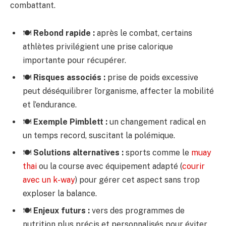
combattant.
🍽️
Rebond rapide :
après le combat, certains
athlètes privilégient une prise calorique
importante pour récupérer.
🍽️
Risques associés :
prise de poids excessive
peut déséquilibrer l’organisme, affecter la mobilité
et l’endurance.
🍽️
Exemple Pimblett :
un changement radical en
un temps record, suscitant la polémique.
🍽️
Solutions alternatives :
sports comme le
muay
thai
ou la course avec équipement adapté (
courir
avec un k-way
) pour gérer cet aspect sans trop
exploser la balance.
🍽️
Enjeux futurs :
vers des programmes de
nutrition plus précis et personnalisés pour éviter