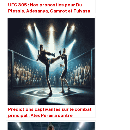
UFC 305 : Nos pronostics pour Du
Plessis, Adesanya, Gamrot et Tuivasa
Prédictions captivantes sur le combat
principal : Alex Pereira contre
Magomed Ankalaev