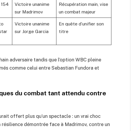
 154
Victoire unanime
Récupération main, vise
sur Madrimov
un combat majeur
to
Victoire unanime
En quête d’unifier son
star
sur Jorge Garcia
titre
hain adversaire tandis que l’option WBC pleine
mmés comme celui entre Sebastian Fundora et
iques du combat tant attendu contre
ait offert plus qu’un spectacle : un vrai choc
sa résilience démontrée face à Madrimov, contre un