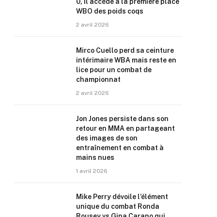
0, il accède à la première place
WBO des poids coqs
2 avril 2026
Mirco Cuello perd sa ceinture
intérimaire WBA mais reste en
lice pour un combat de
championnat
2 avril 2026
Jon Jones persiste dans son
retour en MMA en partageant
des images de son
entraînement en combat à
mains nues
1 avril 2026
Mike Perry dévoile l’élément
unique du combat Ronda
Rousey vs Gina Carano qui