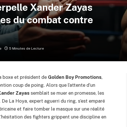
erpelle Xander Zayas
es du combat contre
e
5 Minutes de Lecture
a boxe et président de
Golden Boy Promotions
,
ntion coup de poing. Alors que l’attente d’un
Xander Zayas
semblait se muer en promesse, les
. De La Hoya, expert aguerri du ring, s’est emparé
éricaine et faire tomber le masque sur une réalité
hésitation des fighters grippent une discipline en