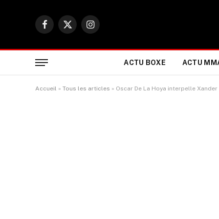
Facebook
X
Instagram
(Twitter)
ACTU BOXE
ACTU MM
Accueil
»
Tous les articles
»
Oscar De La Hoya interpelle Xander