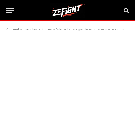
Accueil
»
Tous les articles
»
Nikita Tszyu garde en mémoire le coup bas « Micky Hatton » de Michael Zerafa