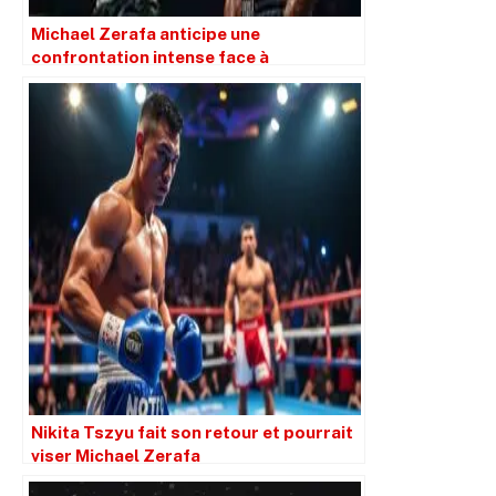
Michael Zerafa anticipe une
confrontation intense face à
l’implacable et affamé Nikita Tszyu
Nikita Tszyu fait son retour et pourrait
viser Michael Zerafa