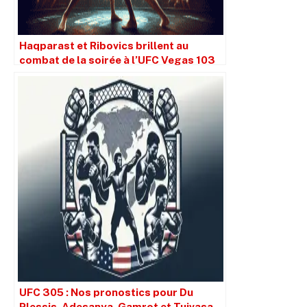
Haqparast et Ribovics brillent au
combat de la soirée à l’UFC Vegas 103
UFC 305 : Nos pronostics pour Du
Plessis, Adesanya, Gamrot et Tuivasa