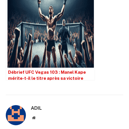
Débrief UFC Vegas 103 : Manel Kape
mérite-t-il le titre après sa victoire
éclatante ?
ADIL
Site
web