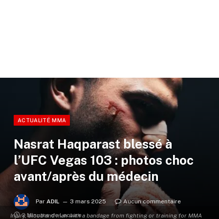
ACTUALITÉ MMA
Nasrat Haqparast blessé à
l’UFC Vegas 103 : photos choc
avant/après du médecin
Par
ADIL
3 mars 2025
Aucun commentaire
2 Minutes de Lecture
Injury, blood and man with a bandage from fighting or training for MMA