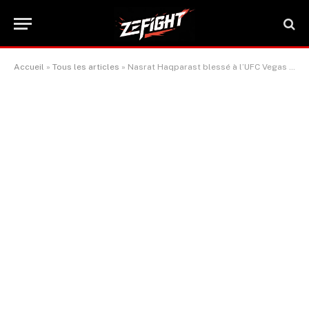
Accueil
»
Tous les articles
»
Nasrat Haqparast blessé à l’UFC Vegas 103 : photos choc avant/après du médecin