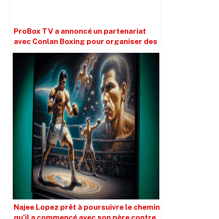
ProBox TV a annoncé un partenariat
avec Conlan Boxing pour organiser des
spectacles au Royaume-Uni et en
Irlande.
Najee Lopez prêt à poursuivre le chemin
qu’il a commencé avec son père contre