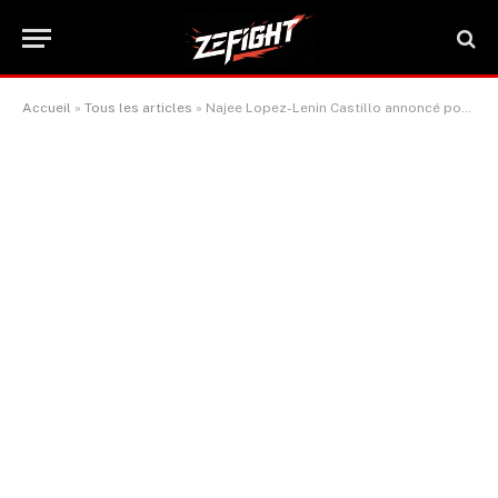
Accueil
»
Tous les articles
»
Najee Lopez-Lenin Castillo annoncé pour le 24 janvier sur ProBox, Ramon Cardenas-Bryan Acosta le 8 février