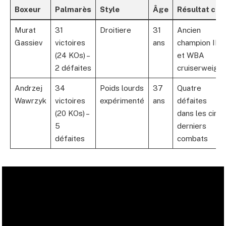
Boxeur
Palmarès
Style
Âge
Résultat clé
Murat
31
Droitiere
31
Ancien
Gassiev
victoires
ans
champion IBF
(24 KOs) –
et WBA
2 défaites
cruiserweight
Andrzej
34
Poids lourds
37
Quatre
Wawrzyk
victoires
expérimenté
ans
défaites
(20 KOs) –
dans les cinq
5
derniers
défaites
combats