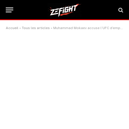
Accueil
»
Tous les articles
»
Muhammad Mokaev accuse l’UFC d’empêcher Raul Rosas Jr. de le grappler
ACTUALITÉ MMA
Muhammad Mokaev accuse