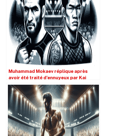
Muhammad Mokaev réplique après
avoir été traité d’ennuyeux par Kai
Kara-France