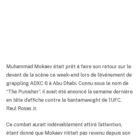
l’UFC d’empêcher Raul Rosas Jr.
de le grappler
Par
ADIL
21 octobre 2024
Aucun commentaire
2 Minutes de Lecture
Muhammad Mokaev était prêt à faire son retour sur le
devant de la scène ce week-end lors de l’événement de
grappling ADXC 6 à Abu Dhabi. Connu sous le nom de
“The Punisher”, il avait été annoncé la semaine dernière
en tête d’affiche contre le bantamweight de l’UFC,
Raul Rosas Jr.
Ce combat aurait indéniablement attiré l’attention,
étant donné que Mokaev n’était pas revenu depuis son