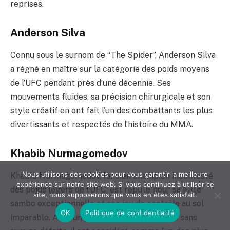
reprises.
Anderson Silva
Connu sous le surnom de “The Spider”, Anderson Silva
a régné en maître sur la catégorie des poids moyens
de l’UFC pendant près d’une décennie. Ses
mouvements fluides, sa précision chirurgicale et son
style créatif en ont fait l’un des combattants les plus
divertissants et respectés de l’histoire du MMA.
Khabib Nurmagomedov
Nous utilisons des cookies pour vous garantir la meilleure
Khabib Nurmagomedov, l’ancien champion incontesté
expérience sur notre site web. Si vous continuez à utiliser ce
des poids légers de l’UFC, est réputé pour sa lutte
site, nous supposerons que vous en êtes satisfait.
sambo exceptionnelle et son jeu de contrôle au sol
OK
Politique de confidentialité
imparable. Avec un palmarès de 29 victoires sans