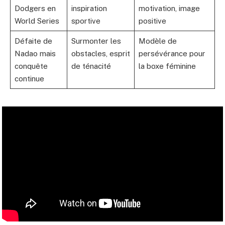
Dodgers en
inspiration
motivation, image
World Series
sportive
positive
Défaite de
Surmonter les
Modèle de
Nadao mais
obstacles, esprit
persévérance pour
conquête
de ténacité
la boxe féminine
continue