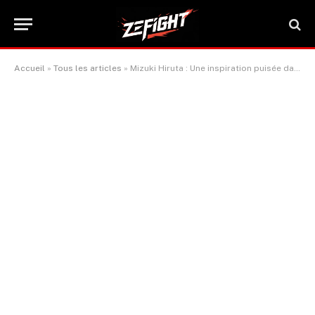
Accueil
»
Tous les articles
»
Mizuki Hiruta : Une inspiration puisée dans les légendes de la WBO et l’esprit des Dodgers de L.A.