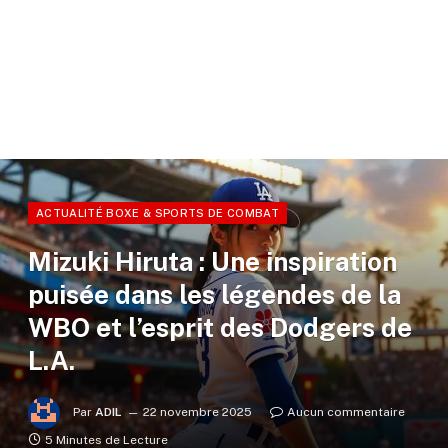
ACTUALITÉ BOXE & SPORTS DE COMBAT
Mizuki Hiruta : Une inspiration
puisée dans les légendes de la
WBO et l’esprit des Dodgers de
L.A.
Par
ADIL
22 novembre 2025
Aucun commentaire
5 Minutes de Lecture