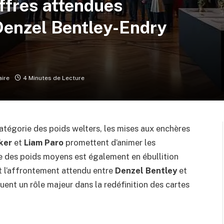
ffres attendues
Denzel Bentley-Endry
ire
4 Minutes de Lecture
catégorie des poids welters, les mises aux enchères
ker
et
Liam Paro
promettent d’animer les
e des poids moyens est également en ébullition
t l’affrontement attendu entre
Denzel Bentley
et
ouent un rôle majeur dans la redéfinition des cartes