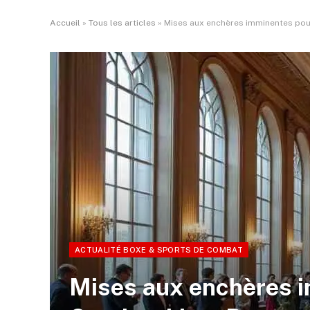
Accueil
»
Tous les articles
»
Mises aux enchères imminentes pou
ACTUALITÉ BOXE & SPORTS DE COMBAT
Mises aux enchères 