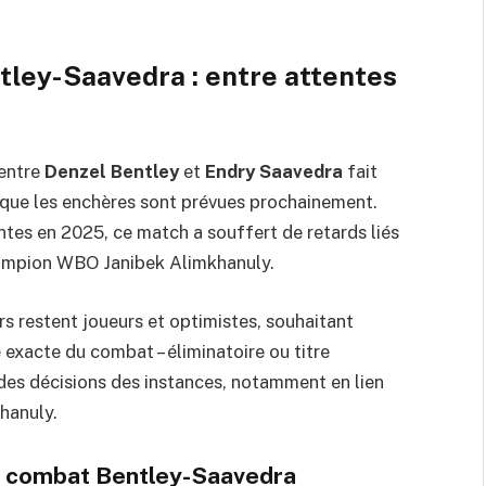
ley-Saavedra : entre attentes
 entre
Denzel Bentley
et
Endry Saavedra
fait
rs que les enchères sont prévues prochainement.
antes en 2025, ce match a souffert de retards liés
ampion WBO Janibek Alimkhanuly.
s restent joueurs et optimistes, souhaitant
e exacte du combat – éliminatoire ou titre
n des décisions des instances, notamment en lien
hanuly.
du combat Bentley-Saavedra