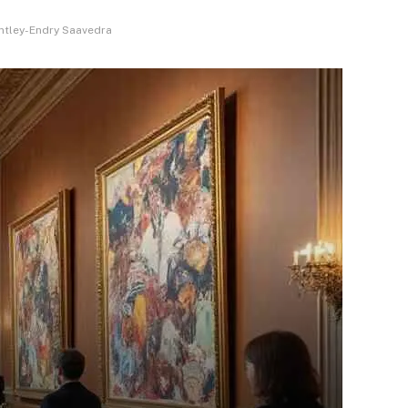
ntley-Endry Saavedra