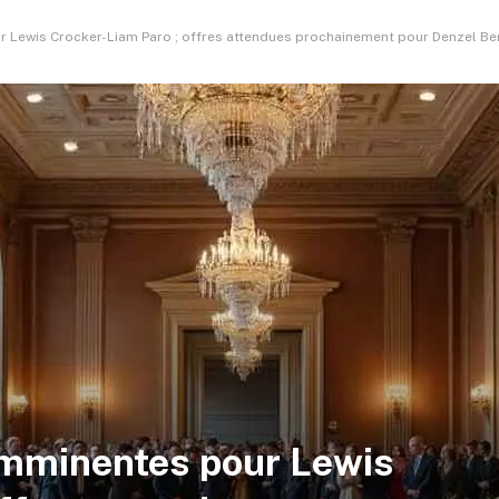
r Lewis Crocker-Liam Paro ; offres attendues prochainement pour Denzel Be
imminentes pour Lewis