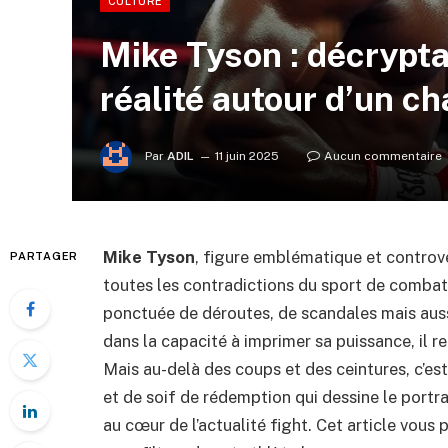
CULTURE
Mike Tyson : décrypta
réalité autour d’un c
Par
ADIL
11 juin 2025
Aucun commentaire
Mike Tyson
, figure emblématique et controve
PARTAGER
toutes les contradictions du sport de combat.
ponctuée de déroutes, de scandales mais aussi
dans la capacité à imprimer sa puissance, il r
Mais au-delà des coups et des ceintures, c’est 
et de soif de rédemption qui dessine le portr
au cœur de l’actualité fight. Cet article vous