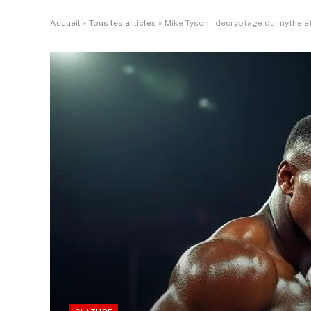
Accueil
»
Tous les articles
»
Mike Tyson : décryptage du mythe et