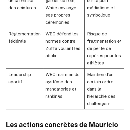
de la remise
garder ce rôle,
sur le plan
des ceintures
White envisage
médiatique et
ses propres
symbolique
cérémonies
Réglementation
WBC défend les
Risque de
fédérale
normes contre
fragmentation et
Zuffa voulant les
de perte de
abolir
repères pour les
athlètes
Leadership
WBC maintien du
Maintien d’un
sportif
système des
certain ordre
mandatories et
dans la
rankings
hiérarchie des
challengers
Les actions concrètes de Mauricio