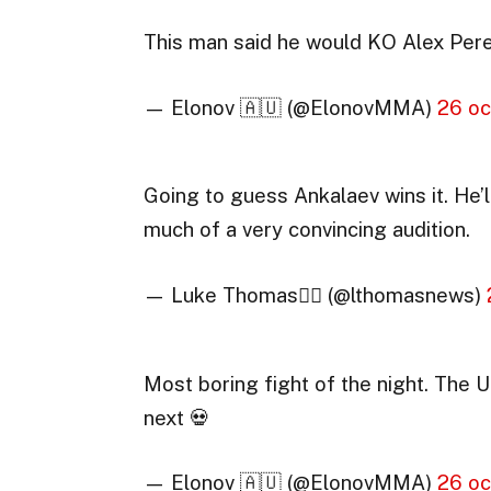
This man said he would KO Alex Per
— Elonov 🇦🇺 (@ElonovMMA)
26 oc
Going to guess Ankalaev wins it. He’ll
much of a very convincing audition.
— Luke Thomas🏋️‍♀️ (@lthomasnews)
Most boring fight of the night. The U
next 💀
— Elonov 🇦🇺 (@ElonovMMA)
26 oc