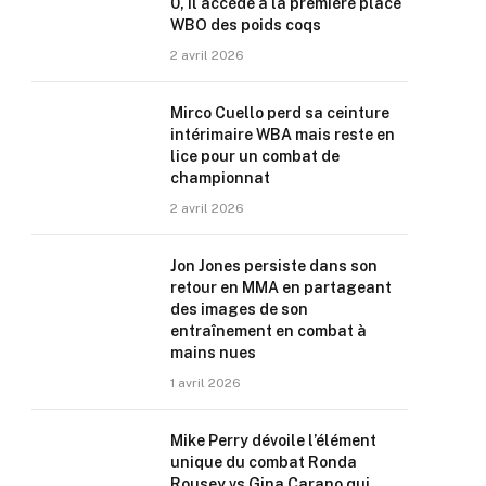
0, il accède à la première place
WBO des poids coqs
2 avril 2026
Mirco Cuello perd sa ceinture
intérimaire WBA mais reste en
lice pour un combat de
championnat
2 avril 2026
Jon Jones persiste dans son
retour en MMA en partageant
des images de son
entraînement en combat à
mains nues
1 avril 2026
Mike Perry dévoile l’élément
unique du combat Ronda
Rousey vs Gina Carano qui