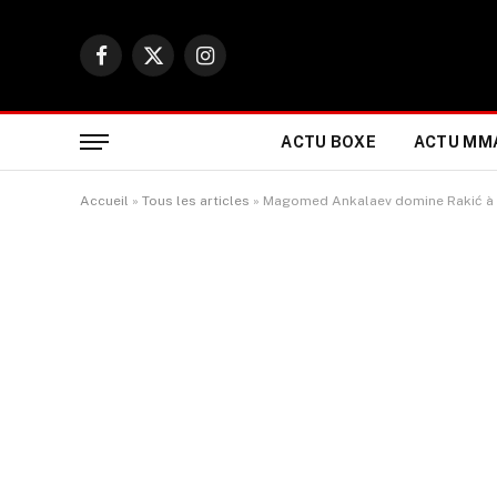
Facebook
X
Instagram
(Twitter)
ACTU BOXE
ACTU MM
Accueil
»
Tous les articles
»
Magomed Ankalaev domine Rakić à l’