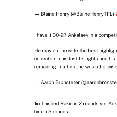
— Blaine Henry (@BlaineHenryTFL)
I have it 30-27 Ankalaev in a competit
He may not provide the best highlight
unbeaten in his last 13 fights and hi
remaining in a fight he was otherwise
— Aaron Bronsteter (@aaronbronste
Jiri finished Rakic in 2 rounds yet A
him in 3 rounds..