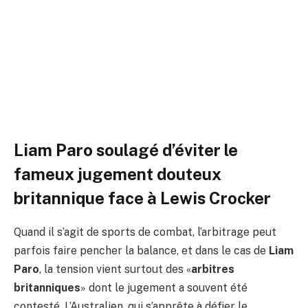
arbitres britanniques face à
Lewis Crocker
Par
ADIL
2 mars 2026
Aucun commentaire
5 Minutes de Lecture
Liam Paro soulagé d’éviter le
fameux jugement douteux
britannique face à Lewis Crocker
Quand il s’agit de sports de combat, l’arbitrage peut
parfois faire pencher la balance, et dans le cas de
Liam
Paro
, la tension vient surtout des «
arbitres
britanniques
» dont le jugement a souvent été
contesté. L’Australien, qui s’apprête à défier le