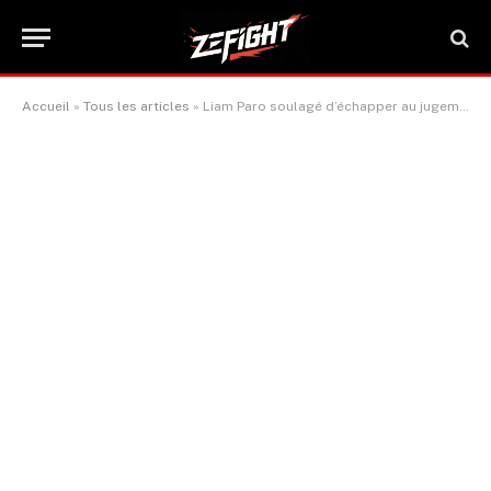
Accueil
»
Tous les articles
»
Liam Paro soulagé d’échapper au jugement ‘douteux’ des arbitres britanniques face à Lewis Crocker
ACTUALITÉ BOXE & SPORTS DE COMBAT
Liam Paro soulagé d’échapper
au jugement ‘douteux’ des