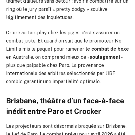
l’admet d’ailleurs sans détour : avoir à combattre sur un
ring où le jury paraît « pretty dodgy » soulève
légitimement des inquiétudes.
Croire au fair-play chez les juges, c’est s’assurer un
combat juste. Et quand on sait que le promoteur No
Limit a mis le paquet pour ramener
le combat de boxe
en Australie, on comprend mieux ce «
soulagement
»
plus que palpable chez Paro. La provenance
internationale des arbitres sélectionnés par l’IBF
semble garantir une impartialité optimale.
Brisbane, théâtre d’un face-à-face
inédit entre Paro et Crocker
Les projecteurs sont désormais braqués sur Brisbane,
le fief de Paro. Le combat prévu pour avril 2026 a été