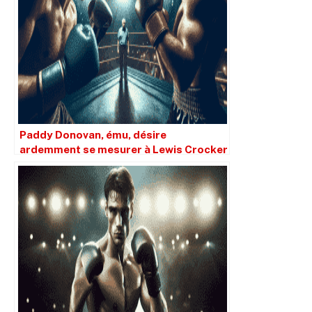
Paddy Donovan, ému, désire
ardemment se mesurer à Lewis Crocker
de nouveau.