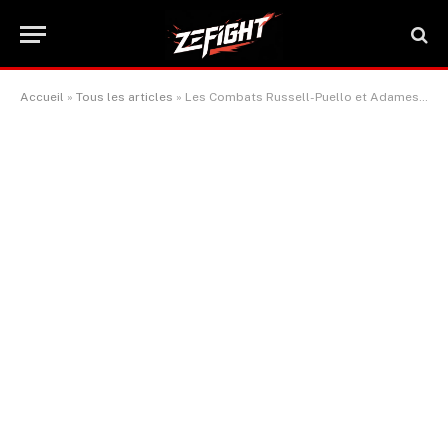
Accueil
»
Tous les articles
»
Les Combats Russell-Puello et Adames-Gausha ajoutés au Pay-Per-View PBC du 15 juin