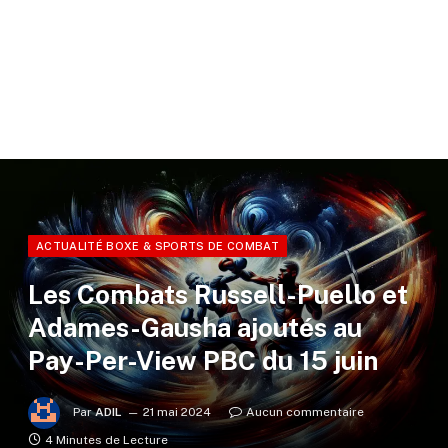
ACTUALITÉ BOXE & SPORTS DE COMBAT
Les Combats Russell-Puello et
Adames-Gausha ajoutés au
Pay-Per-View PBC du 15 juin
Par
ADIL
21 mai 2024
Aucun commentaire
4 Minutes de Lecture