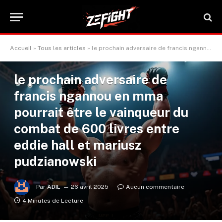
Accueil
»
Tous les articles
»
le prochain adversaire de francis ngannou en mma pourrait être le vainqueur du combat de 600 livres entre eddie hall et mariusz pudzianowski
ACTUALITÉ MMA
le prochain adversaire de
francis ngannou en mma
pourrait être le vainqueur du
combat de 600 livres entre
eddie hall et mariusz
pudzianowski
Par
ADIL
26 avril 2025
Aucun commentaire
4 Minutes de Lecture