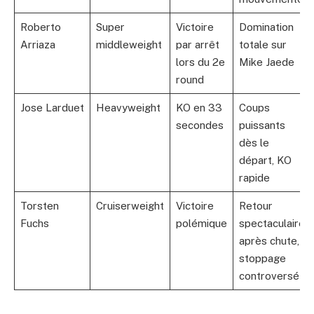
Roberto
Super
Victoire
Domination
Arriaza
middleweight
par arrêt
totale sur
lors du 2e
Mike Jaede
round
Jose Larduet
Heavyweight
KO en 33
Coups
secondes
puissants
dès le
départ, KO
rapide
Torsten
Cruiserweight
Victoire
Retour
Fuchs
polémique
spectaculaire
après chute,
stoppage
controversé