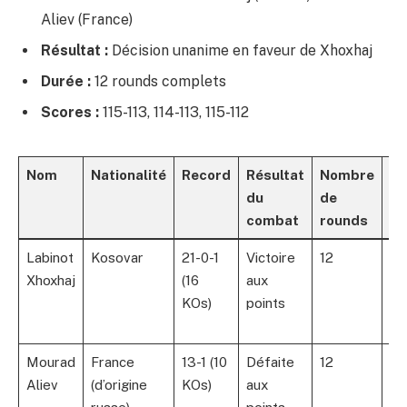
Aliev (France)
Résultat :
Décision unanime en faveur de Xhoxhaj
Durée :
12 rounds complets
Scores :
115-113, 114-113, 115-112
Nom
Nationalité
Record
Résultat
Nombre
Ti
du
de
combat
rounds
Labinot
Kosovar
21-0-1
Victoire
12
Ch
Xhoxhaj
(16
aux
d’
KOs)
points
EB
lo
Mourad
France
13-1 (10
Défaite
12
Ch
Aliev
(d’origine
KOs)
aux