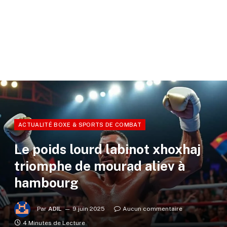
ACTUALITÉ BOXE & SPORTS DE COMBAT
Le poids lourd labinot xhoxhaj
triomphe de mourad aliev à
hambourg
Par
ADIL
9 juin 2025
Aucun commentaire
4 Minutes de Lecture