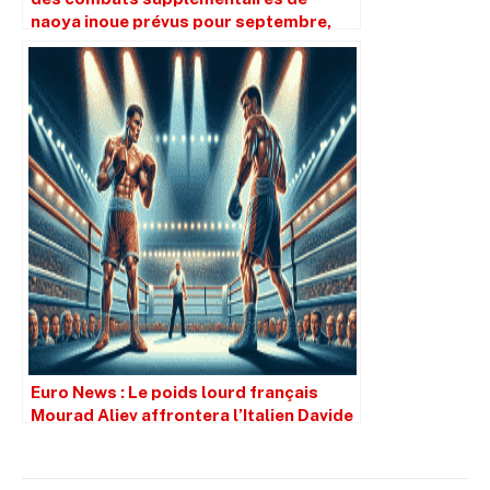
naoya inoue prévus pour septembre,
décembre et début 2026
Euro News : Le poids lourd français
Mourad Aliev affrontera l’Italien Davide
Brito