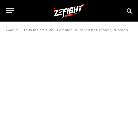
Accueil
»
Tous les articles
»
Le poids lourd labinot xhoxhaj triomphe de mourad aliev à hambourg