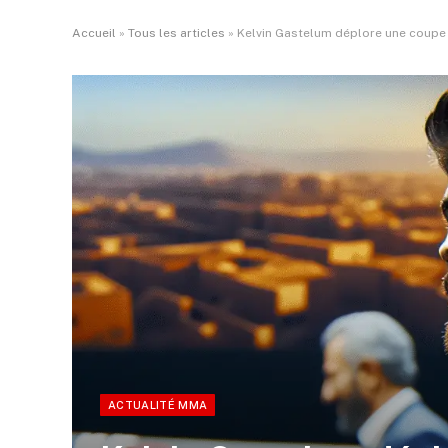
Accueil
»
Tous les articles
»
Kelvin Gastelum déplore une coupe 
ACTUALITÉ MMA