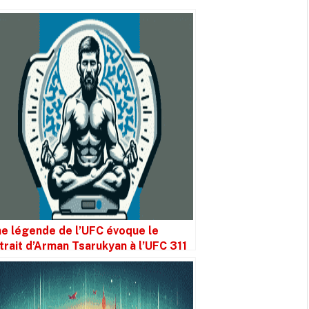
e légende de l’UFC évoque le
trait d’Arman Tsarukyan à l’UFC 311
 un poids trop lourd