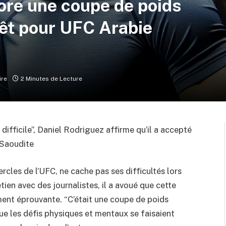
ore une coupe de poids
prêt pour UFC Arabie
ire
2 Minutes de Lecture
ifficile”, Daniel Rodriguez affirme qu’il a accepté
 Saoudite
cles de l’UFC, ne cache pas ses difficultés lors
tien avec des journalistes, il a avoué que cette
ment éprouvante. “C’était une coupe de poids
 que les défis physiques et mentaux se faisaient