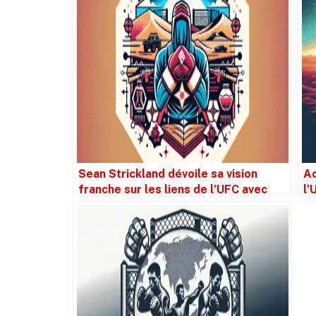
Sean Strickland dévoile sa vision
Ac
franche sur les liens de l’UFC avec
l’
l’Arabie Saoudite
Ar