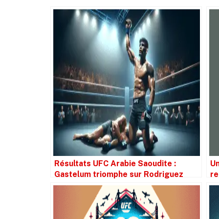
Résultats UFC Arabie Saoudite :
Un
Gastelum triomphe sur Rodriguez
re
malgré la coupe de poids
et