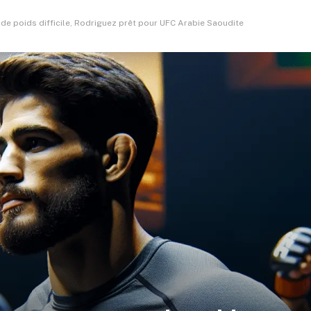
de poids difficile, Rodriguez prêt pour UFC Arabie Saoudite