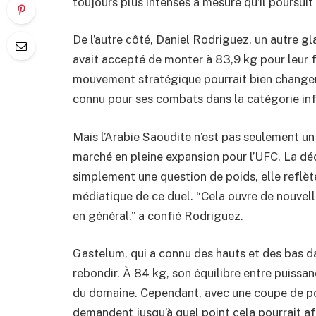
toujours plus intenses à mesure qu’il poursui
De l’autre côté, Daniel Rodriguez, un autre gla
avait accepté de monter à 83,9 kg pour leur 
mouvement stratégique pourrait bien changer
connu pour ses combats dans la catégorie inf
Mais l’Arabie Saoudite n’est pas seulement un 
marché en pleine expansion pour l’UFC. La dé
simplement une question de poids, elle reflè
médiatique de ce duel. “Cela ouvre de nouvel
en général,” a confié Rodriguez.
Gastelum, qui a connu des hauts et des bas dan
rebondir. À 84 kg, son équilibre entre puissan
du domaine. Cependant, avec une coupe de poid
demandent jusqu’à quel point cela pourrait af