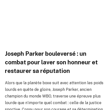
promet de laver son honneur
coûte que coûte
Par
ADIL
8 décembre 2025
Aucun commentaire
4 Minutes de Lecture
Joseph Parker bouleversé : un
combat pour laver son honneur et
restaurer sa réputation
Alors que la planète boxe suit avec attention les poids
lourds en quête de gloire, Joseph Parker, ancien
champion du monde WBO, traverse une épreuve plus
lourde que n’importe quel combat : celle de la justice
sportive. Connu pour son courage et sa détermination