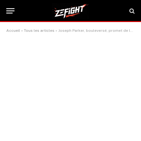
Accueil
»
Tous les articles
»
Joseph Parker, bouleversé, promet de laver son honneur coûte que coûte
ACTUALITÉ BOXE & SPORTS DE COMBAT
Joseph Parker, bouleversé,