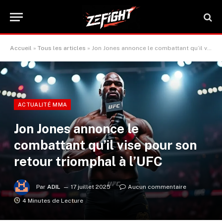
Accueil
»
Tous les articles
»
Jon Jones annonce le combattant qu’il vise pour son retour triomphal à l’UFC
ACTUALITÉ MMA
Jon Jones annonce le
combattant qu’il vise pour son
retour triomphal à l’UFC
Par
ADIL
17 juillet 2025
Aucun commentaire
4 Minutes de Lecture