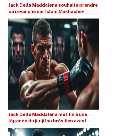
Jack Della Maddalena souhaite prendre
sa revanche sur Islam Makhachev
Jack Della Maddalena met fin à une
légende du jiu-jitsu brésilien avant
l’événement UFC 315