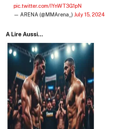
pic.twitter.com/IYnWT3G1pN
— ARENA (@MMArena_)
July 15, 2024
A Lire Aussi...