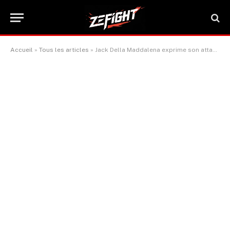
Accueil
»
Tous les articles
»
Jack Della Maddalena exprime son attachement passionné à l’UFC