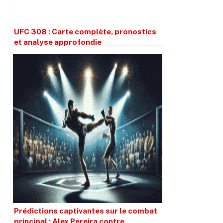
UFC 308 : Carte complète, pronostics
et analyse approfondie
Prédictions captivantes sur le combat
principal : Alex Pereira contre