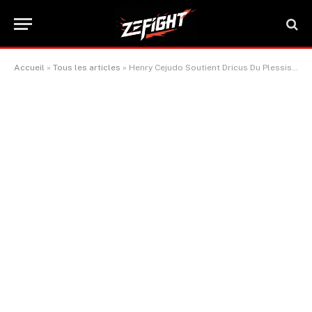
Accueil
»
Tous les articles
»
Henry Cejudo Soutient Dricus Du Plessis, Futur Champion contre Chimaev et Pereira