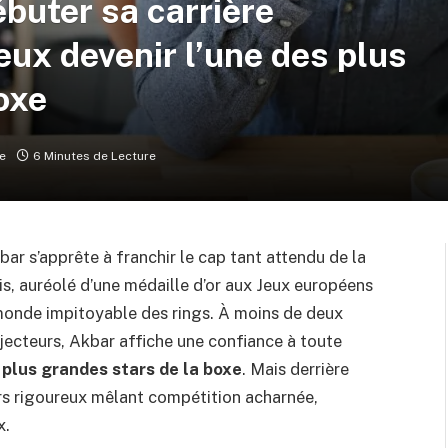
ébuter sa carrière
peux devenir l’une des plus
oxe
e
6 Minutes de Lecture
bar s’apprête à franchir le cap tant attendu de la
s, auréolé d’une médaille d’or aux Jeux européens
monde impitoyable des rings. À moins de deux
ecteurs, Akbar affiche une confiance à toute
 plus grandes stars de la boxe
. Mais derrière
ours rigoureux mêlant compétition acharnée,
x.