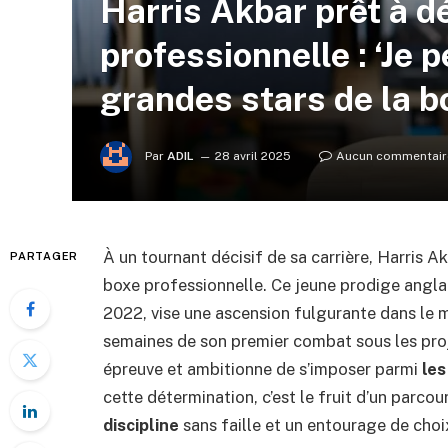
Harris Akbar prêt à d
professionnelle : ‘Je 
grandes stars de la b
Par
ADIL
28 avril 2025
Aucun commentair
À un tournant décisif de sa carrière, Harris Ak
PARTAGER
boxe professionnelle. Ce jeune prodige anglai
2022, vise une ascension fulgurante dans le 
semaines de son premier combat sous les proj
épreuve et ambitionne de s’imposer parmi
les
cette détermination, c’est le fruit d’un parc
discipline
sans faille et un entourage de choi