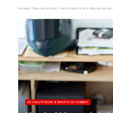
Accueil
»
Tous les articles
»
Harris Akbar prêt à débuter sa carri
ACTUALITÉ BOXE & SPORTS DE COMBAT