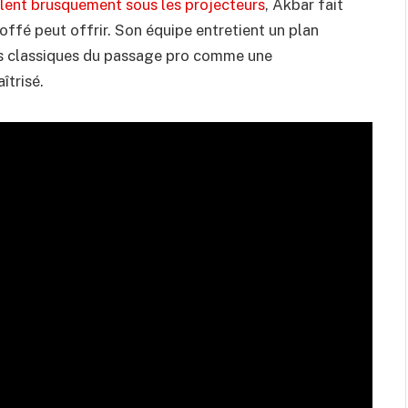
illent brusquement sous les projecteurs
, Akbar fait
offé peut offrir. Son équipe entretient un plan
èges classiques du passage pro comme une
îtrisé.