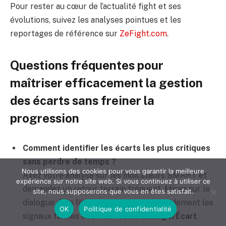
Pour rester au cœur de l’actualité fight et ses
évolutions, suivez les analyses pointues et les
reportages de référence sur
ZeFight.com
.
Questions fréquentes pour
maîtriser efficacement la gestion
des écarts sans freiner la
progression
Comment identifier les écarts les plus critiques
sans perdre de temps ?
Nous utilisons des cookies pour vous garantir la meilleure
Axez votre analyse sur les indicateurs SMART et
expérience sur notre site web. Si vous continuez à utiliser ce
demandez un retour terrain fréquent. Misez sur le
site, nous supposerons que vous en êtes satisfait.
dialogue dans l’équipe pour repérer rapidement les
OK
Politique de confidentialité
signaux faibles et affiner votre
ManagerÉcart
.