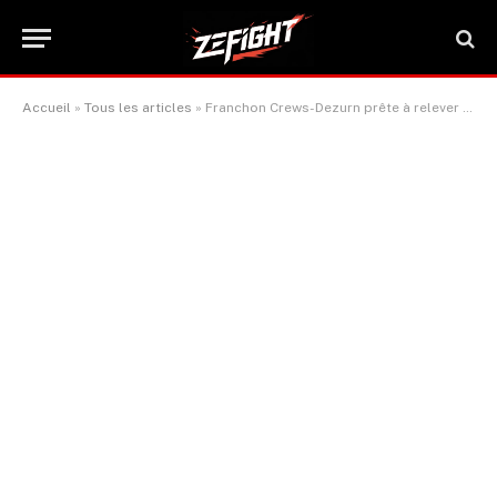
Accueil
»
Tous les articles
»
Franchon Crews-Dezurn prête à relever le défi du combat de la catégorie poids moyens à lourds
ACTUALITÉ BOXE & SPORTS DE COMBAT
Franchon Crews-Dezurn prête à
relever le défi du combat de la