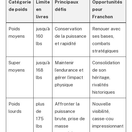
Catégorie
Limite
Principaux
Opportunités
de poids
en
défis
pour
livres
Franchon
Poids
jusqu’à
Conservation
Renouer avec
moyens
160
de la puissance
ses bases,
lbs
et rapidité
combats
stratégiques
Super
jusqu’à
Maintenir
Consolidation
moyens
168
l’endurance et
de son
lbs
gérer l’impact
héritage,
physique
rivalités
historiques
Poids
plus
Affronter la
Nouvelle
lourds
de
puissance
visibilité,
175
brute, prise de
casse-cou
lbs
masse
impressionnant