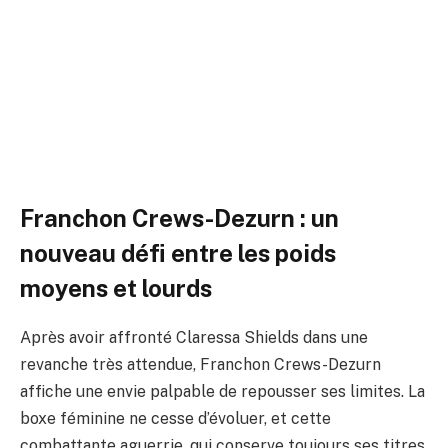
catégorie poids moyens à
lourds
Par
ADIL
2 mars 2026
Aucun commentaire
4 Minutes de Lecture
Franchon Crews-Dezurn : un
nouveau défi entre les poids
moyens et lourds
Après avoir affronté Claressa Shields dans une
revanche très attendue, Franchon Crews-Dezurn
affiche une envie palpable de repousser ses limites. La
boxe féminine ne cesse d’évoluer, et cette
combattante aguerrie, qui conserve toujours ses titres