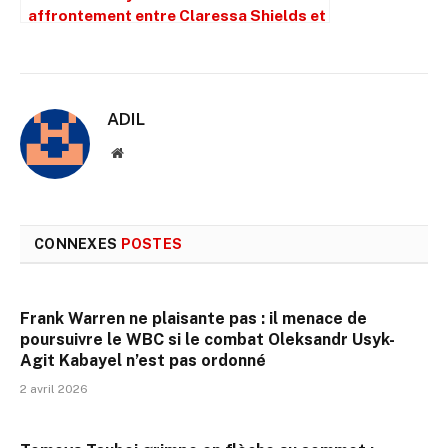
affrontement entre Claressa Shields et
la gagnante de Franchon Crews-Dezurn
ADIL
Site
web
CONNEXES
POSTES
Frank Warren ne plaisante pas : il menace de
poursuivre le WBC si le combat Oleksandr Usyk-
Agit Kabayel n’est pas ordonné
2 avril 2026