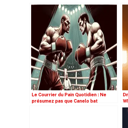
Le Courrier du Pain Quotidien : Ne
Dm
présumez pas que Canelo bat
WB
Crawford simplement parce qu’il est
ti
plus grand.