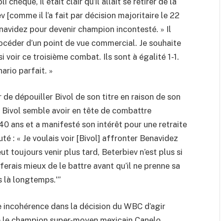
 chèque, il était clair qu’il allait se retirer de la
 [comme il l’a fait par décision majoritaire le 22
Benavidez pour devenir champion incontesté. » Il
procéder d’un point de vue commercial. Je souhaite
 voir ce troisième combat. Ils sont à égalité 1-1.
ario parfait. »
 de dépouiller Bivol de son titre en raison de son
, Bivol semble avoir en tête de combattre
40 ans et a manifesté son intérêt pour une retraite
té : « Je voulais voir [Bivol] affronter Benavidez
t toujours venir plus tard, Beterbiev n’est plus si
 ferais mieux de le battre avant qu’il ne prenne sa
s là longtemps.'”
 incohérence dans la décision du WBC d’agir
ré le champion super-moyen mexicain Canelo