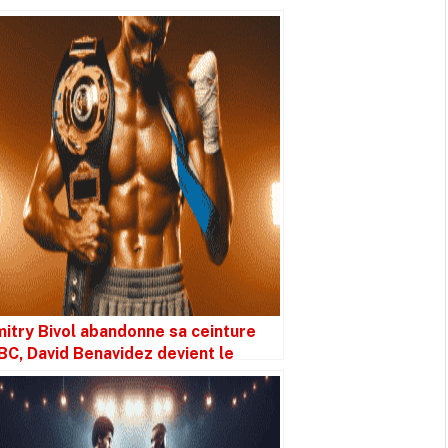
itry Bivol abandonne sa ceinture
C, David Benavidez devient le
tulaire complet.