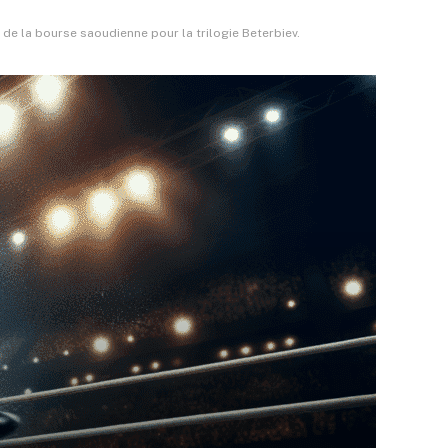
de la bourse saoudienne pour la trilogie Beterbiev.