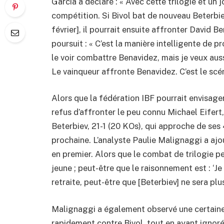
Garcia a déclaré : « Avec cette trilogie et un joli
compétition. Si Bivol bat de nouveau Beterbiev
février], il pourrait ensuite affronter David 
poursuit : « C’est la manière intelligente de 
le voir combattre Benavidez, mais je veux aussi
Le vainqueur affronte Benavidez. C’est le scén
Alors que la fédération IBF pourrait envisager
refus d’affronter le peu connu Michael Eifert
Beterbiev, 21-1 (20 KOs), qui approche de ses 
prochaine. L’analyste Paulie Malignaggi a ajou
en premier. Alors que le combat de trilogie peu
jeune ; peut-être que le raisonnement est : ‘Je
retraite, peut-être que [Beterbiev] ne sera plu
Malignaggi a également observé une certaine
rapidement contre Bivol, tout en ayant igno