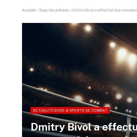
Accueil
»
Tous les articles
»
Dmitry Bivol a effectué une manœuvr
ACTUALITÉ BOXE & SPORTS DE COMBAT
Dmitry Bivol a effec