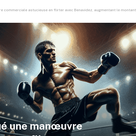
e commerciale astucieuse en flirter avec Benavidez, augmentant le montant 
tué une manœuvre