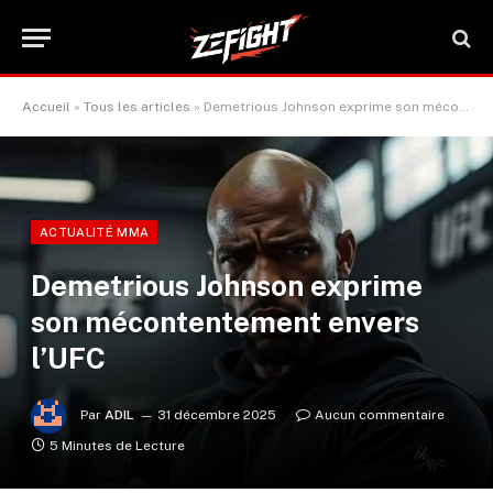
Accueil
»
Tous les articles
»
Demetrious Johnson exprime son mécontentement envers l’UFC
ACTUALITÉ MMA
Demetrious Johnson exprime
son mécontentement envers
l’UFC
Par
ADIL
31 décembre 2025
Aucun commentaire
5 Minutes de Lecture