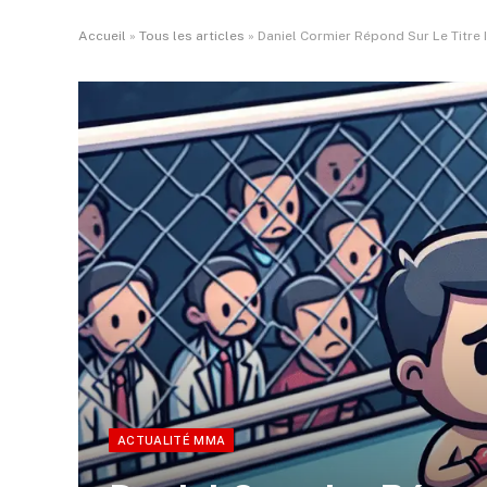
Accueil
»
Tous les articles
»
Daniel Cormier Répond Sur Le Titre
ACTUALITÉ MMA