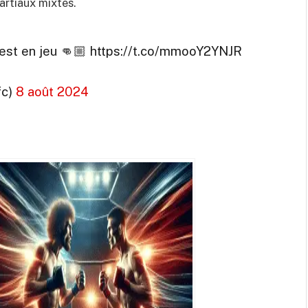
artiaux mixtes.
e est en jeu 👊🏼 https://t.co/mmooY2YNJR
fc)
8 août 2024