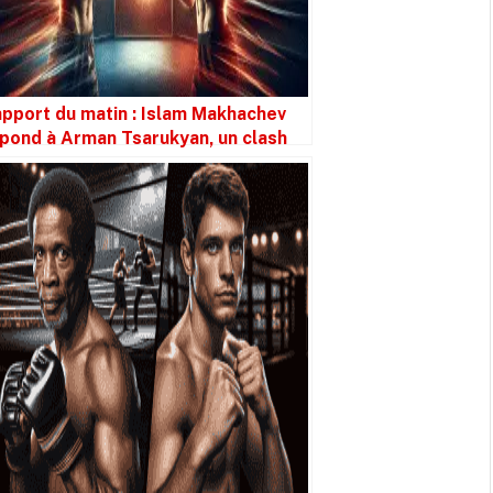
pport du matin : Islam Makhachev
pond à Arman Tsarukyan, un clash
plosif