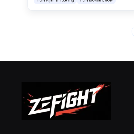
Fiche Aljamain Sterling
Fiche Movsar Evloev