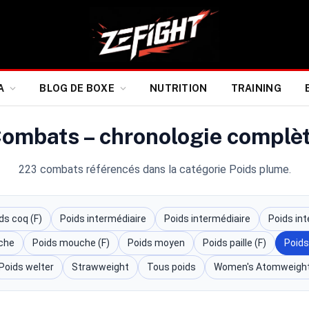
A
BLOG DE BOXE
NUTRITION
TRAINING
ombats – chronologie complè
223 combats référencés dans la catégorie Poids plume.
ds coq (F)
Poids intermédiaire
Poids intermédiaire
Poids int
che
Poids mouche (F)
Poids moyen
Poids paille (F)
Poids
Poids welter
Strawweight
Tous poids
Women's Atomweigh