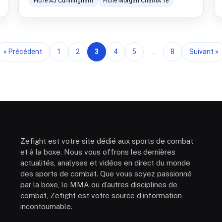
Fiche AJ Cunningham
Fiche Morgan CharriÃ¨re
« Précédent
1
2
3
4
5
…
8
Suivant »
Zefight est votre site dédié aux sports de combat
et à la boxe. Nous vous offrons les dernières
actualités, analyses et vidéos en direct du monde
des sports de combat. Que vous soyez passionné
par la boxe, le MMA ou d’autres disciplines de
combat, Zefight est votre source d’information
incontournable.