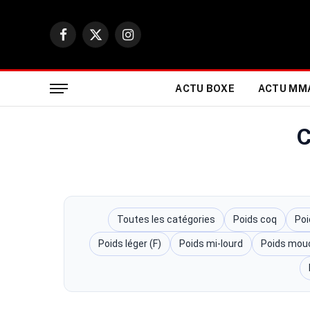
Facebook
X
Instagram
(Twitter)
ACTU BOXE
ACTU MM
C
Toutes les catégories
Poids coq
Poi
Poids léger (F)
Poids mi-lourd
Poids mou