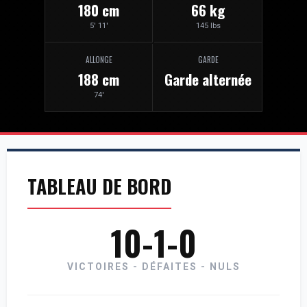
180 cm
66 kg
5' 11'
145 lbs
ALLONGE
GARDE
188 cm
Garde alternée
74'
TABLEAU DE BORD
10-1-0
VICTOIRES - DÉFAITES - NULS