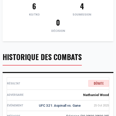
6
4
KO/TKO
SOUMISSION
0
DÉCISION
HISTORIQUE DES COMBATS
DÉFAITE
Nathaniel Wood
UFC 321: Aspinall vs. Gane
25 Oct 2025