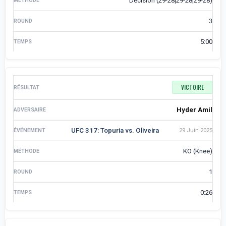
Décision (29-28|29-28|29-28)
3
5:00
VICTOIRE
Hyder Amil
UFC 317: Topuria vs. Oliveira
29 Juin 2025
KO (Knee)
1
0:26