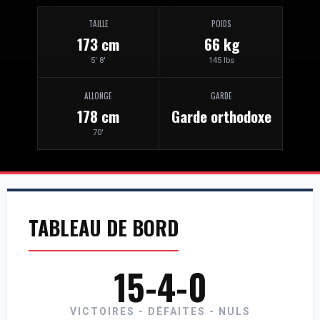
TAILLE
POIDS
173 cm
66 kg
5' 8'
145 lbs
ALLONGE
GARDE
178 cm
Garde orthodoxe
70'
TABLEAU DE BORD
15-4-0
VICTOIRES - DÉFAITES - NULS