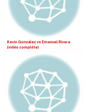
Kevin González vs Emanuel Rivera
(vidéo complète)