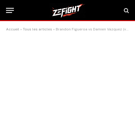
Accueil
»
Tous les articles
»
Brandon Figueroa vs Damien Vazquez (vidéo entière du combat)