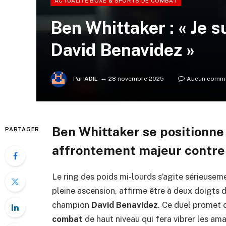
ACTUALITÉ BOXE & SPORTS DE COMBAT
Ben Whittaker : « Je s
David Benavidez »
Par
ADIL
28 novembre 2025
Aucun comme
Ben Whittaker se positionne
PARTAGER
affrontement majeur contre
Le ring des poids mi-lourds s’agite sérieusem
pleine ascension, affirme être à deux doigts
champion
David Benavidez
. Ce duel promet d
combat
de haut niveau qui fera vibrer les am