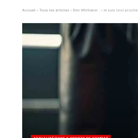
Accueil
»
Tous les articles
»
Ben Whittaker : « Je suis tout proch