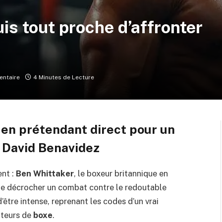
uis tout proche d’affronter
ntaire
4 Minutes de Lecture
 en prétendant direct pour un
 David Benavidez
ent :
Ben Whittaker
, le boxeur britannique en
 de décrocher un combat contre le redoutable
’être intense, reprenant les codes d’un vrai
ateurs de
boxe
.